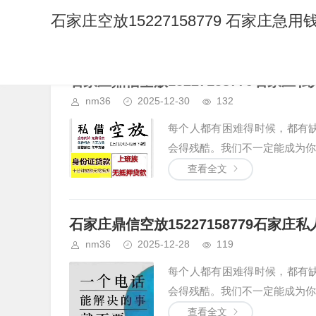
石家庄空放15227158779 石家庄
石家庄鼎信空放15227158779石家
nm36
2025-12-30
132
每个人都有困难得时候，都有
会得残酷。我们不一定能成为你
查看全文
石家庄鼎信空放15227158779石家
nm36
2025-12-28
119
每个人都有困难得时候，都有
会得残酷。我们不一定能成为你
查看全文