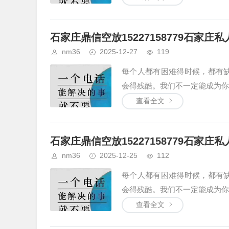
石家庄鼎信空放15227158779石家
nm36
2025-12-27
119
每个人都有困难得时候，都有
会得残酷。我们不一定能成为你
查看全文
石家庄鼎信空放15227158779石家
nm36
2025-12-25
112
每个人都有困难得时候，都有
会得残酷。我们不一定能成为你
查看全文