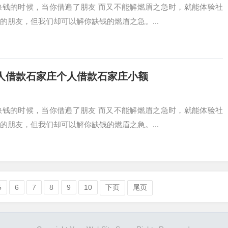
缺钱的时候，当你借遍了朋友 而又不能解燃眉之急时，就能体验社
的朋友，但我们却可以解你缺钱的燃眉之急。...
庄私人借款石家庄个人借款石家庄小额
缺钱的时候，当你借遍了朋友 而又不能解燃眉之急时，就能体验社
的朋友，但我们却可以解你缺钱的燃眉之急。...
5
6
7
8
9
10
下页
尾页