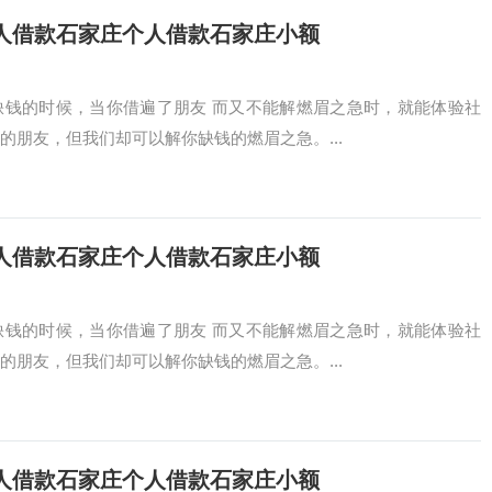
庄私人借款石家庄个人借款石家庄小额
缺钱的时候，当你借遍了朋友 而又不能解燃眉之急时，就能体验社
的朋友，但我们却可以解你缺钱的燃眉之急。...
庄私人借款石家庄个人借款石家庄小额
缺钱的时候，当你借遍了朋友 而又不能解燃眉之急时，就能体验社
的朋友，但我们却可以解你缺钱的燃眉之急。...
庄私人借款石家庄个人借款石家庄小额