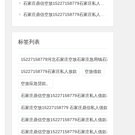
石家庄鼎信空放15227158779石家庄私人借款石家庄小额贷款
石家庄鼎信空放15227158779石家庄私人借款石家庄小额贷款
标签列表
15227158779河北石家庄空放石家庄急用钱石家庄个人借款
15227158779石家庄私人放款
空放借款
空放应急贷款。
石家庄鼎信空放15227158779石家庄私人借款石家庄个人借
石家庄空放15227158779 石家庄鼎信私人借款 石家庄个人
石家庄鼎信空放15227158779石家庄私人借款石家庄个人借
石家庄鼎信空放15227158779石家庄私人借款石家庄个人