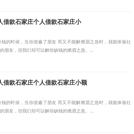
庄私人借款石家庄个人借款石家庄小
缺钱的时候，当你借遍了朋友 而又不能解燃眉之急时，就能体验社
的朋友，但我们却可以解你缺钱的燃眉之急。...
庄私人借款石家庄个人借款石家庄小额
缺钱的时候，当你借遍了朋友 而又不能解燃眉之急时，就能体验社
的朋友，但我们却可以解你缺钱的燃眉之急。...