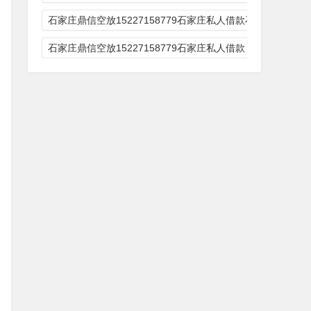
石家庄鼎信空放15227158779石家庄私人借款石家庄小额贷
石家庄鼎信空放15227158779石家庄私人借款